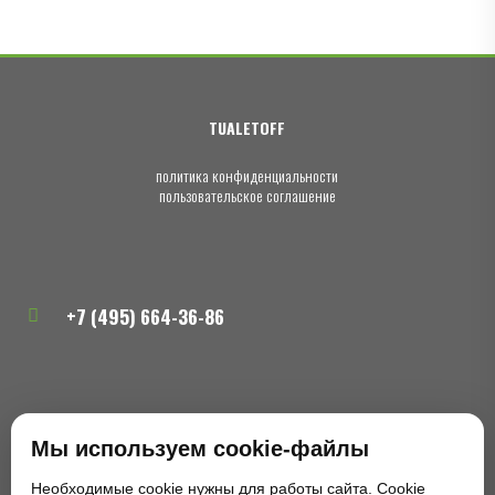
TUALETOFF
политика конфиденциальности
пользовательское соглашение
+7 (495) 664-36-86
zakaz@tualetoff.ru
Мы используем cookie-файлы
Необходимые cookie нужны для работы сайта. Cookie