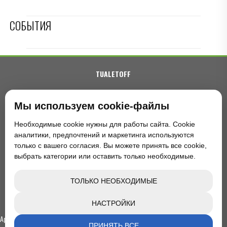
СОБЫТИЯ
TUALETOFF
политика конфиденциальности
пользовательское соглашение
Мы используем cookie-файлы
Необходимые cookie нужны для работы сайта. Cookie
+7 (495) 664-36-86
аналитики, предпочтений и маркетинга используются
только с вашего согласия. Вы можете принять все cookie,
выбрать категории или оставить только необходимые.
zakaz@tualetoff.ru
ТОЛЬКО НЕОБХОДИМЫЕ
Москва, район Щукино, Северо-Западный
административный округ
НАСТРОЙКИ
Аренда VIP туалетов в Санкт-Петербурге
ПРИНЯТЬ ВСЕ