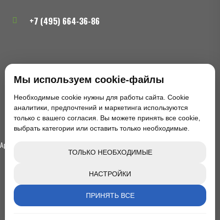
+7 (495) 664-36-86
zakaz@tualetoff.ru
Мы используем cookie-файлы
Необходимые cookie нужны для работы сайта. Cookie
аналитики, предпочтений и маркетинга используются
только с вашего согласия. Вы можете принять все cookie,
Москва, район Щукино, Северо-Западный
выбрать категории или оставить только необходимые.
административный округ
Аренда VIP туалетов в Санкт-Петербурге
ТОЛЬКО НЕОБХОДИМЫЕ
НАСТРОЙКИ
ПРИНЯТЬ ВСЕ